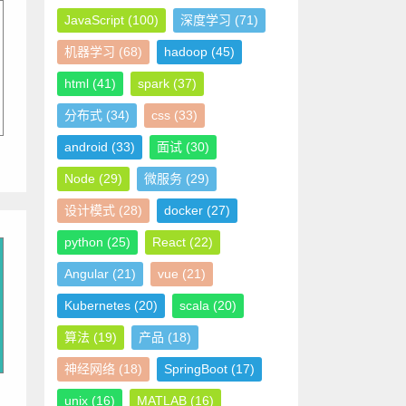
JavaScript
(100)
深度学习
(71)
机器学习
(68)
hadoop
(45)
html
(41)
spark
(37)
分布式
(34)
css
(33)
android
(33)
面试
(30)
Node
(29)
微服务
(29)
设计模式
(28)
docker
(27)
python
(25)
React
(22)
Angular
(21)
vue
(21)
Kubernetes
(20)
scala
(20)
算法
(19)
产品
(18)
神经网络
(18)
SpringBoot
(17)
unix
(16)
MATLAB
(16)