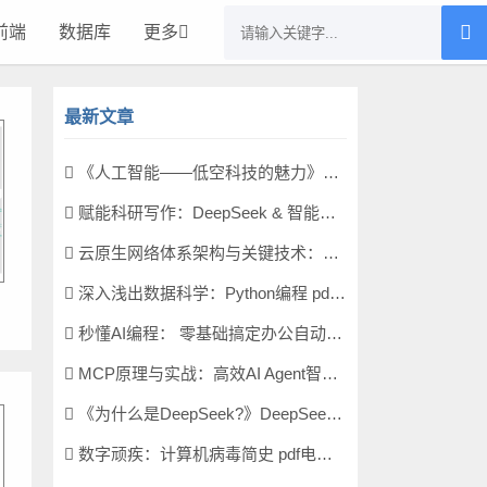
前端
数据库
更多
最新文章
《人工智能——低空科技的魅力》蔡荣啸 pdf电子书[11MB]
赋能科研写作：DeepSeek & 智能体 pdf电子书[58MB]
云原生网络体系架构与关键技术：面向无人化智能化战场 pdf电子书[106MB]
深入浅出数据科学：Python编程 pdf电子书[32MB]
秒懂AI编程： 零基础搞定办公自动化 pdf电子书[39MB]
MCP原理与实战：高效AI Agent智能体开发 pdf电子书[93MB]
《为什么是DeepSeek?》DeepSeek研究小组 pdf电子书[4MB]
数字顽疾：计算机病毒简史 pdf电子书[14MB]