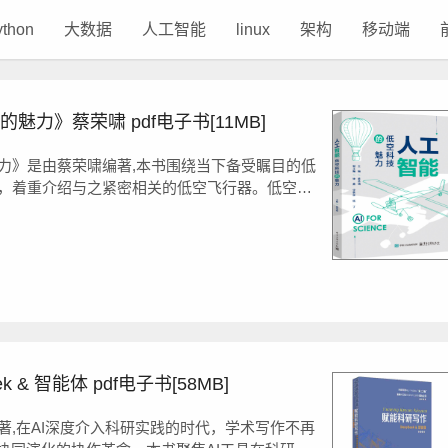
ython
大数据
人工智能
linux
架构
移动端
力》蔡荣啸 pdf电子书[11MB]
力》是由蔡荣啸编著,本书围绕当下备受瞩目的低
，着重介绍与之紧密相关的低空飞行器。低空飞
的飞行工具，有着独特的运行原理、多样的...
 & 智能体 pdf电子书[58MB]
著,在AI深度介入科研实践的时代，学术写作不再